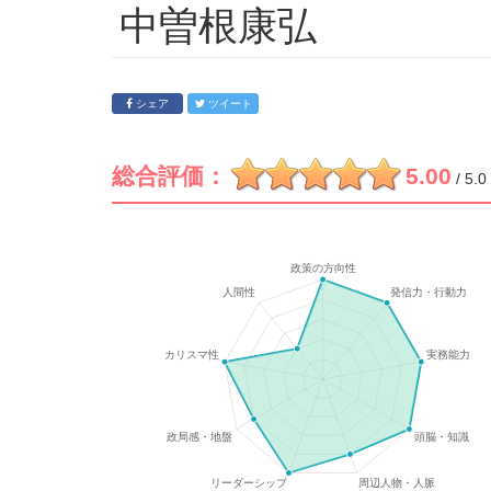
中曽根康弘
シェア
ツイート
総合評価：
5.00
/ 5