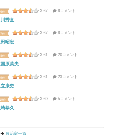
3.67
6コメント
6位
中川秀直
3.67
6コメント
7位
太田昭宏
3.61
20コメント
8位
東国原英夫
3.61
23コメント
9位
足立康史
3.60
5コメント
10位
塩崎恭久
政治家一覧