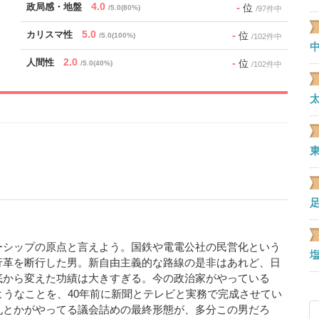
4.0
-
政局感・地盤
位
/5.0(80%)
/97件中
5.0
-
カリスマ性
位
/5.0(100%)
/102件中
2.0
-
人間性
位
/5.0(40%)
/102件中
ーシップの原点と言えよう。国鉄や電電公社の民営化という
行革を断行した男。新自由主義的な路線の是非はあれど、日
底から変えた功績は大きすぎる。今の政治家がやっている
ようなことを、40年前に新聞とテレビと実務で完成させてい
丸とかがやってる議会詰めの最終形態が、多分この男だろ