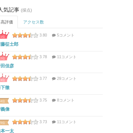
人気記事
(採点)
高評価
アクセス数
3.80
5コメント
1位
衛藤征士郎
3.78
11コメント
2位
野田佳彦
3.77
29コメント
3位
橋下徹
3.75
8コメント
4位
菅義偉
3.73
11コメント
5位
山本一太