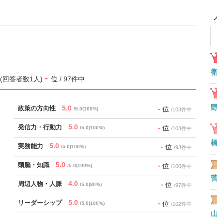
-
.0 (回答者数1人)
位 / 97件中
5.0
-
政策の方向性
位
/5.0(100%)
/103件中
5.0
-
発信力・行動力
位
/5.0(100%)
/103件中
5.0
-
実務能力
位
/5.0(100%)
/93件中
5.0
-
頭脳・知識
位
/5.0(100%)
/100件中
4.0
-
周辺人物・人脈
位
/5.0(80%)
/97件中
5.0
-
リーダーシップ
位
/5.0(100%)
/102件中