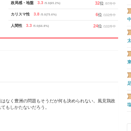
3.3
32
政局感・地盤
位
/5.0(65.2%)
/97件中
3.8
6
カリスマ性
位
/5.0(75.6%)
/102件中
3.3
24
人間性
位
/5.0(66.8%)
/102件中
策はなく豊洲の問題もそうだが何も決められない。風見鶏政
れてもしかたないだろう。