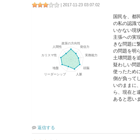
| 2017-11-23 03:07:02
国民を、都
の私の認識
いかない現
主張への実
きな問題に
の問題を明
土壌問題を
疑わしい問
使ったため
側が負って
いのままに
ら、現在と
あると思い
返信する