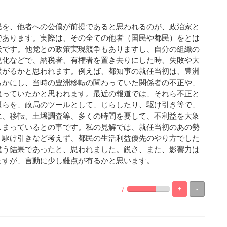
民を、他者への公僕が前提であると思われるのが、政治家と
であります。実際は、その全ての他者（国民や都民）をとは
状です。他党との政策実現競争もありますし、自分の組織の
現化などで、納税者、有権者を置き去りにした時、失敗や大
繋がるかと思われます。例えば、都知事の就任当初は、豊洲
らかにし、当時の豊洲移転の関わっていた関係者の不正や、
追っていたかと思われます。最近の報道では、それら不正と
題らを、政局のツールとして、じらしたり、駆け引き等で、
に、移転、土壌調査等、多くの時間を要して、不利益を大衆
しまっているとの事です。私の見解では、就任当初のあの勢
、駆け引きなど考えず、都民の生活利益優先のやり方でした
違う結果であったと、思われました。鋭さ、また、影響力は
ますが、言動に少し難点が有るかと思います。
7
+
-
%
100%
Complete
Complete