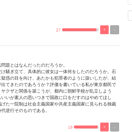
27
+
-
%
100%
Complete
Complete
転問題とはなんだったのだろうか。
だけ騒ぎ立て、具体的に彼女は一体何をしたのだろうか。石
に疑惑の目を向け、あたかも犯罪者のように扱いしたが、結
が出てきたのであろうか？評価を書いている私が東京都民で
、ヤクザと関係を築こうが、都内に朝鮮学校が乱立しよう
もいいが素人の思いつきで国政に口をだすのはやめてほし
掲げた一院制は社会主義国家や共産主義国家に見られる独裁
時代逆行そのものである。
19
+
-
%
100%