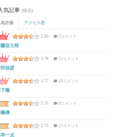
人気記事
(採点)
高評価
アクセス数
3.80
5コメント
1位
衛藤征士郎
3.78
11コメント
2位
野田佳彦
3.77
29コメント
3位
橋下徹
3.75
8コメント
4位
菅義偉
3.73
11コメント
5位
山本一太