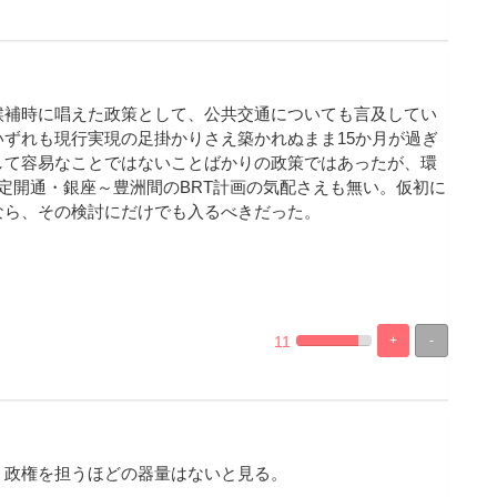
Complete
Complete
候補時に唱えた政策として、公共交通についても言及してい
いずれも現行実現の足掛かりさえ築かれぬまま15か月が過ぎ
して容易なことではないことばかりの政策ではあったが、環
暫定開通・銀座～豊洲間のBRT計画の気配さえも無い。仮初に
なら、その検討にだけでも入るべきだった。
11
+
-
%
100%
Complete
Complete
。政権を担うほどの器量はないと見る。