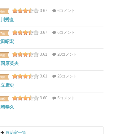
3.67
6コメント
6位
中川秀直
3.67
6コメント
7位
太田昭宏
3.61
20コメント
8位
東国原英夫
3.61
23コメント
9位
足立康史
3.60
5コメント
10位
塩崎恭久
政治家一覧