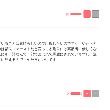
10
+
-
%
100%
Complete
Complete
ていることは素晴らしいので応援したいのですが、やたらと
のは都民ファーストだと言ってる割りには高齢者に優しくな
れにルー語なんて一部でよばれて馬鹿にされていますし、逆
うに見えるので止めた方がいいです。
8
+
-
%
100%
Complete
Complete