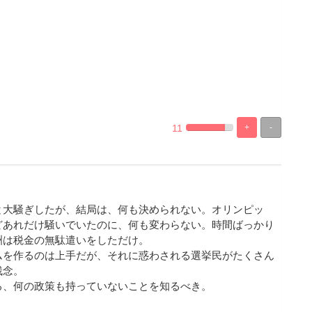
11
+
-
%
100%
Complete
Complete
と大騒ぎしたが、結局は、何も決められない。オリンピッ
どあれだけ騒いでいたのに、何も変わらない。時間ばっかり
洲は税金の無駄遣いをしただけ。
ムを作るのは上手だが、それに惑わされる選挙民がたくさん
残念。
ろ、何の政策も持っていないことを知るべき。