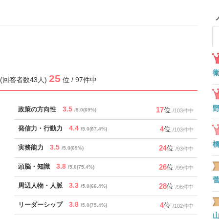
25
.0 (回答者数43人)
位 / 97件中
3.5
17
政策の方向性
位
/5.0(69%)
/103件中
4.4
4
発信力・行動力
位
/5.0(87.4%)
/103件中
3.5
24
実務能力
位
/5.0(69%)
/93件中
3.8
26
頭脳・知識
位
/5.0(75.4%)
/99件中
3.3
28
周辺人物・人脈
位
/5.0(66.4%)
/96件中
3.8
4
リーダーシップ
位
/5.0(75.4%)
/102件中