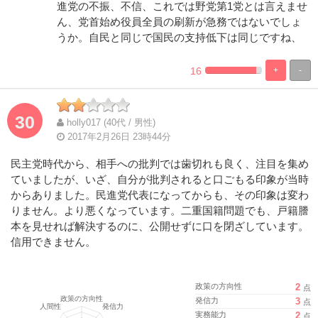
進党の不振、不信、これでは野党第1党とは言えませ
ん、党首始め役員全員の刷新が急務ではないでしょ
うか。自民と同じで国民の支持低下は同じですね、
16
+
-
%
100%
Complete
Complete
30
holly017 (40代 / 男性)
2017年2月26日 23時44分
民主党時代から、相手への批判では歯切れも良く、注目を集め
ていましたが、いざ、自分が批判されると口ごもる印象が当時
からありました。民進党代表になってからも、その印象は変わ
りません。より悪くなっています。二重国籍問題でも、戸籍謄
本を見せれば解決するのに、公開せずに口を閉ざしています。
信用できません。
政策の方向性
2
点
発信力
3
点
実務能力
2
点