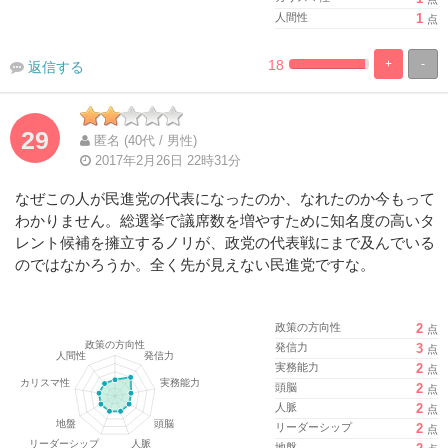
人間性
1
点
18
+
-
返信する
%
100%
Complete
Complete
29
匿名 (40代 / 男性)
2017年2月26日 22時31分
なぜこの人が民進党の代表になったのか、なれたのか今もって
わかりません。総選挙で議席数を増やすために知名度の高いタ
レント候補を擁立するノリが、政党の代表戦にまで及んでいる
のではなかろうか。全く先が見えない民進党ですな。
政策の方向性
2
点
発信力
3
点
実務能力
2
点
頭脳
2
点
人脈
2
点
リーダーシップ
2
点
地盤