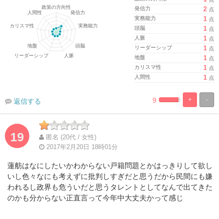
発信力
2
点
実務能力
1
点
頭脳
1
点
人脈
1
点
リーダーシップ
1
点
地盤
1
点
カリスマ性
1
点
人間性
1
点
9
+
-
返信する
%
100%
Complete
Complete
19
匿名 (20代 / 女性)
2017年2月20日 18時01分
蓮舫はなにしたいかわからない戸籍問題とかはっきりして欲し
いし色々なにも考えずに批判しすぎだと思うだから民間にも嫌
われるし政界も危ういだと思うタレントとしてなんで出てきた
のかも分からない正直言って今年中大丈夫かって感じ