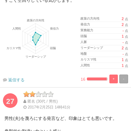
すごく空回りしている気がします。
政策の方向性
2
点
発信力
2
点
実務能力
-
点
頭脳
1
点
人脈
-
点
リーダーシップ
2
点
地盤
-
点
カリスマ性
1
点
人間性
1
点
16
+
-
返信する
%
100%
Complete
Complete
27
匿名 (30代 / 男性)
2017年2月25日 14時41分
男性(夫)を蔑ろにする発言など、印象はとても悪いです。