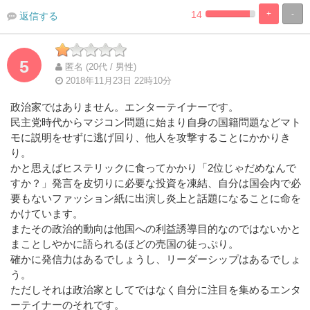
14
+
-
返信する
%
100%
Complete
Complete
5
匿名 (20代 / 男性)
2018年11月23日 22時10分
政治家ではありません。エンターテイナーです。
民主党時代からマジコン問題に始まり自身の国籍問題などマト
モに説明をせずに逃げ回り、他人を攻撃することにかかりき
り。
かと思えばヒステリックに食ってかかり「2位じゃだめなんで
すか？」発言を皮切りに必要な投資を凍結、自分は国会内で必
要もないファッション紙に出演し炎上と話題になることに命を
かけています。
またその政治的動向は他国への利益誘導目的なのではないかと
まことしやかに語られるほどの売国の徒っぷり。
確かに発信力はあるでしょうし、リーダーシップはあるでしょ
う。
ただしそれは政治家としてではなく自分に注目を集めるエンタ
ーテイナーのそれです。