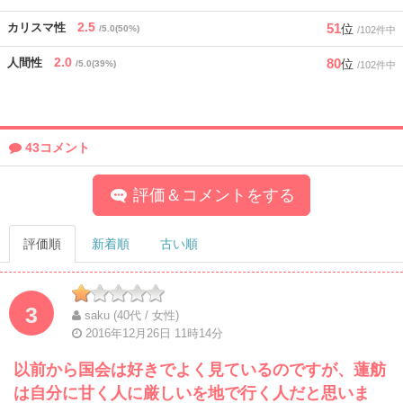
2.5
51
カリスマ性
位
/5.0(50%)
/102件中
2.0
80
人間性
位
/5.0(39%)
/102件中
43コメント
評価＆コメントをする
評価順
新着順
古い順
3
saku (40代 / 女性)
2016年12月26日 11時14分
以前から国会は好きでよく見ているのですが、蓮舫
は自分に甘く人に厳しいを地で行く人だと思いま