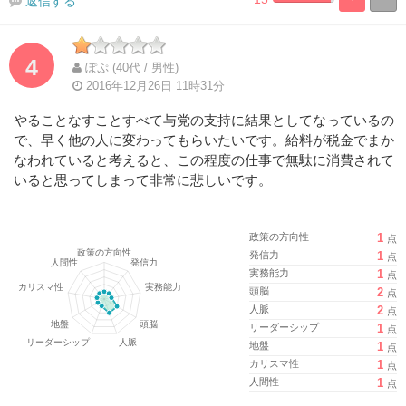
返信する
%
100%
Complete
Complete
4
ぽぷ (40代 / 男性)
2016年12月26日 11時31分
やることなすことすべて与党の支持に結果としてなっているの
で、早く他の人に変わってもらいたいです。給料が税金でまか
なわれていると考えると、この程度の仕事で無駄に消費されて
いると思ってしまって非常に悲しいです。
政策の方向性
1
点
発信力
1
点
実務能力
1
点
頭脳
2
点
人脈
2
点
リーダーシップ
1
点
地盤
1
点
カリスマ性
1
点
人間性
1
点