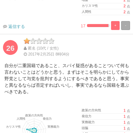
2
点
カリスマ性
2
点
人間性
2
点
17
+
-
返信する
%
100%
Complete
Complete
26
匿名 (10代 / 女性)
2017年2月25日 8時04分
自分が二重国籍であること、スパイ疑惑があることついて何も
言わないことはどうかと思う。まずはそこを明らかにしてから
野党として与党を批判するようにするべきであると思う。事実
と異なるならば否定すればいいし、事実であるなら国籍を選ぶ
べきである。
政策の方向性
1
点
発信力
1
点
実務能力
1
点
頭脳
1
点