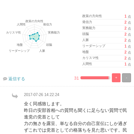
政策の方向性
1
点
発信力
2
点
実務能力
2
点
頭脳
2
点
人脈
2
点
リーダーシップ
1
点
地盤
2
点
カリスマ性
2
点
人間性
1
点
31
+
-
返信する
%
100%
Complete
Complete
2017-07-26 14:22:24
全く同感致します。
昨日の安部首相への質問も聞くに足らない質問で民
進党の党首として
力の無さを露呈、単なる自分の自己宣伝にしか過ぎ
ずこれでは党首としての格落ちを見た思いです。民