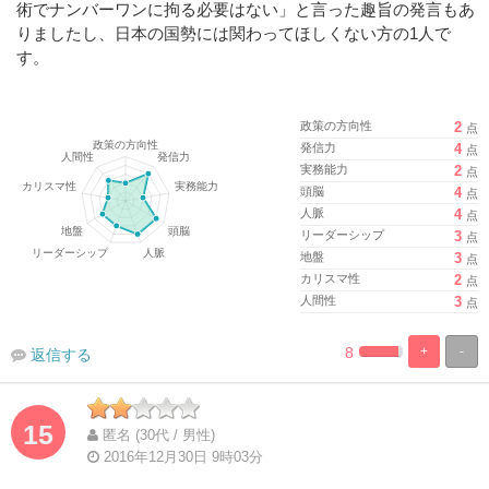
術でナンバーワンに拘る必要はない」と言った趣旨の発言もあ
りましたし、日本の国勢には関わってほしくない方の1人で
す。
政策の方向性
2
点
発信力
4
点
実務能力
2
点
頭脳
4
点
人脈
4
点
リーダーシップ
3
点
地盤
3
点
カリスマ性
2
点
人間性
3
点
8
+
-
返信する
%
100%
Complete
Complete
15
匿名 (30代 / 男性)
2016年12月30日 9時03分