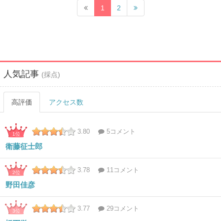
1
2
人気記事
(採点)
高評価
アクセス数
3.80
5コメント
1位
衛藤征士郎
3.78
11コメント
2位
野田佳彦
3.77
29コメント
3位