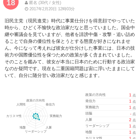
18
匿名 (30代 / 女性)
2017年2月20日 12時03分
旧民主党（現民進党）時代に事業仕分けを得意顔でやっていた
時から、ひどく不愉快な政治家だなと思っていました。国会中
継や審議会を見ていますが、他者を誹謗中傷・攻撃・追い詰め
ることで自身の優位性を保とうとする態度が好きになれませ
ん。今になって考えれば彼女が仕分けした事業には、日本の技
術力や国際優位性を保つための政策が多く含まれていました。
そのことを鑑みて、彼女が本当に日本のために行動する政治家
なのか疑問です。現在も二重国籍問題は宙に浮いたままにして
いて、自分に随分甘い政治家だなと感じます。
政策の方向性
1
点
発信力
1
点
実務能力
1
点
頭脳
-
点
人脈
2
点
リーダーシップ
1
点
地盤
1
点
カリスマ性
1
点