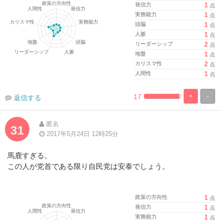
発信力
1
点
実務能力
1
点
頭脳
1
点
人脈
1
点
リーダーシップ
2
点
地盤
1
点
カリスマ性
2
点
人間性
1
点
17
+
-
返信する
%
100%
Complete
Complete
匿名
31
2017年5月24日 12時25分
馬鹿すぎる。
この人が党首である限り自民党は安泰でしょう。
政策の方向性
1
点
発信力
1
点
実務能力
1
点