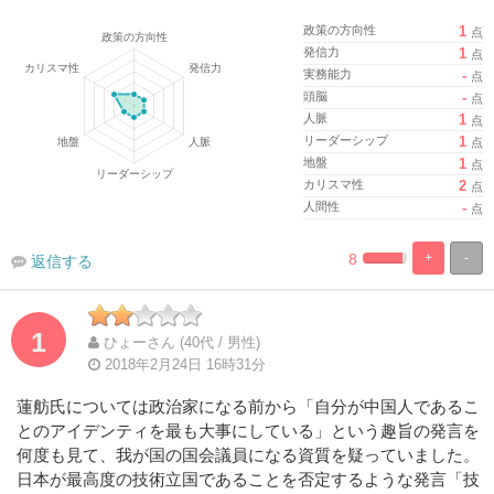
政策の方向性
1
点
発信力
1
点
実務能力
-
点
頭脳
-
点
人脈
1
点
リーダーシップ
1
点
地盤
1
点
カリスマ性
2
点
人間性
-
点
8
+
-
返信する
%
100%
Complete
Complete
1
ひょーさん (40代 / 男性)
2018年2月24日 16時31分
蓮舫氏については政治家になる前から「自分が中国人であるこ
とのアイデンティを最も大事にしている」という趣旨の発言を
何度も見て、我が国の国会議員になる資質を疑っていました。
日本が最高度の技術立国であることを否定するような発言「技