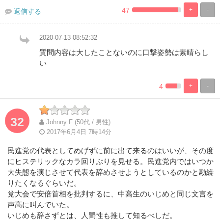
47
+
-
返信する
%
100%
Complete
Complete
2020-07-13 08:52:32
質問内容は大したことないのに口撃姿勢は素晴らし
い
4
+
-
%
100%
Complete
Complete
32
Johnny F (50代 / 男性)
2017年6月4日 7時14分
民進党の代表としてめげずに前に出て来るのはいいが、その度
にヒステリックなカラ回りぶりを見せる。民進党内ではいつか
大失態を演じさせて代表を辞めさせようとしているのかと勘繰
りたくなるぐらいだ。
党大会で安倍首相を批判するに、中高生のいじめと同じ文言を
声高に叫んでいた。
いじめも辞さずとは、人間性も推して知るべしだ。