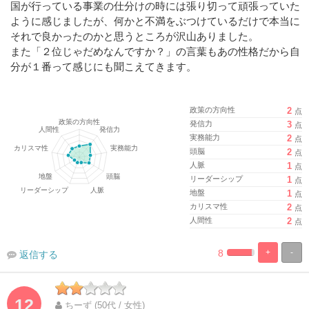
国が行っている事業の仕分けの時には張り切って頑張っていた
ように感じましたが、何かと不満をぶつけているだけで本当に
それで良かったのかと思うところが沢山ありました。
また「２位じゃだめなんですか？」の言葉もあの性格だから自
分が１番って感じにも聞こえてきます。
政策の方向性
2
点
発信力
3
点
実務能力
2
点
頭脳
2
点
人脈
1
点
リーダーシップ
1
点
地盤
1
点
カリスマ性
2
点
人間性
2
点
8
+
-
返信する
%
100%
Complete
Complete
12
ちーず (50代 / 女性)