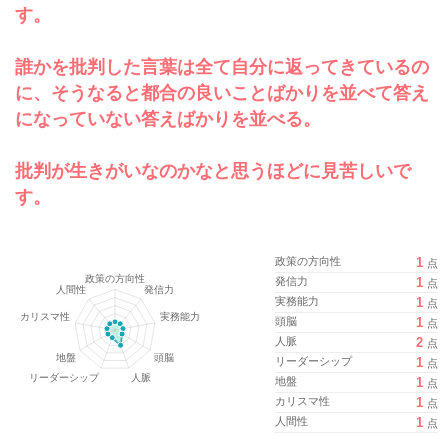
す。
誰かを批判した言葉は全て自分に返ってきているの
に、そうなると都合の良いことばかりを並べて答え
になっていない答えばかりを並べる。
批判が生きがいなのかなと思うほどに見苦しいで
す。
政策の方向性
1
点
発信力
1
点
実務能力
1
点
頭脳
1
点
人脈
2
点
リーダーシップ
1
点
地盤
1
点
カリスマ性
1
点
人間性
1
点