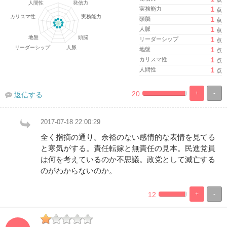
実務能力
1
点
頭脳
1
点
人脈
1
点
リーダーシップ
1
点
地盤
1
点
カリスマ性
1
点
人間性
1
点
20
+
-
返信する
%
100%
Complete
Complete
2017-07-18 22:00:29
全く指摘の通り。余裕のない感情的な表情を見てる
と寒気がする。責任転嫁と無責任の見本。民進党員
は何を考えているのか不思議。政党として滅亡する
のがわからないのか。
12
+
-
%
100%
Complete
Complete