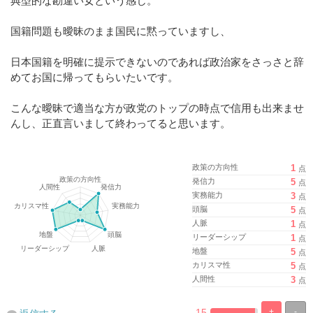
典型的な勘違い女という感じ。
国籍問題も曖昧のまま国民に黙っていますし、
日本国籍を明確に提示できないのであれば政治家をさっさと辞
めてお国に帰ってもらいたいです。
こんな曖昧で適当な方が政党のトップの時点で信用も出来ませ
んし、正直言いまして終わってると思います。
政策の方向性
1
点
発信力
5
点
実務能力
3
点
頭脳
5
点
人脈
1
点
リーダーシップ
1
点
地盤
5
点
カリスマ性
5
点
人間性
3
点
15
+
-