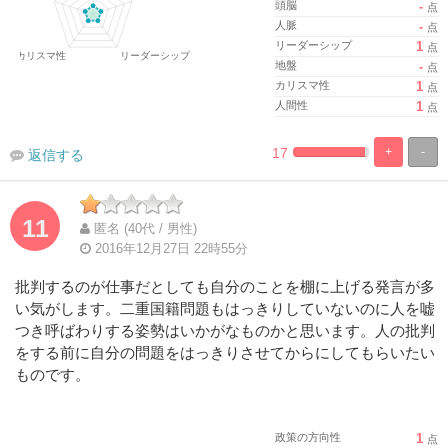
頭脳
-
点
人脈
-
点
リーダーシップ
1
点
地盤
-
点
カリスマ性
1
点
人間性
1
点
17
+
-
返信する
%
100%
Complete
Complete
11
匿名 (40代 / 男性)
2016年12月27日 22時55分
批判するのが仕事だとしても自分のことを棚に上げる発言が多
い気がします。二重国籍問題もはっきりしていないのに人を嘘
つき呼ばわりする姿勢はいかがなものかと思います。人の批判
をする前に自分の問題をはっきりさせてからにしてもらいたい
ものです。
政策の方向性
1
点