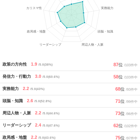
1.9
87
政策の方向性
位
/5.0(38%)
/103件中
3.0
58
発信力・行動力
位
/5.0(60.6%)
/103件中
2.2
68
実務能力
位
/5.0(43%)
/93件中
2.6
71
頭脳・知識
位
/5.0(52.8%)
/99件中
2.2
73
周辺人物・人脈
位
/5.0(44.6%)
/96件中
2.4
62
リーダーシップ
位
/5.0(47.6%)
/102件中
2.2
75
政局感・地盤
位
/5.0(43.6%)
/97件中