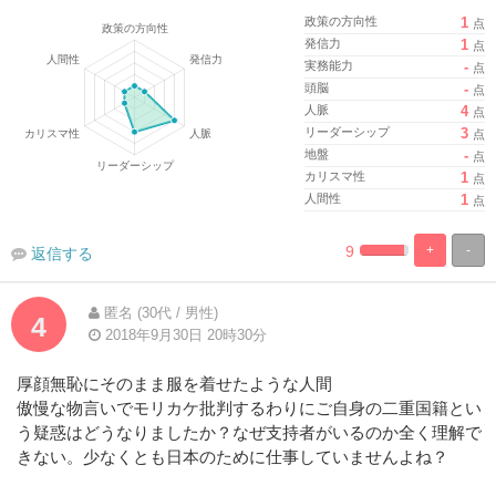
政策の方向性
1
点
発信力
1
点
実務能力
-
点
頭脳
-
点
人脈
4
点
リーダーシップ
3
点
地盤
-
点
カリスマ性
1
点
人間性
1
点
9
+
-
返信する
%
100%
Complete
Complete
匿名 (30代 / 男性)
4
2018年9月30日 20時30分
厚顔無恥にそのまま服を着せたような人間
傲慢な物言いでモリカケ批判するわりにご自身の二重国籍とい
う疑惑はどうなりましたか？なぜ支持者がいるのか全く理解で
きない。少なくとも日本のために仕事していませんよね？