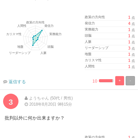
政策の方向性
1
点
発信力
4
点
実務能力
1
点
頭脳
1
点
人脈
1
点
リーダーシップ
3
点
地盤
1
点
カリスマ性
1
点
人間性
1
点
10
+
-
返信する
%
100%
Complete
Complete
ようちゃん (50代 / 男性)
3
2018年8月20日 9時15分
批判以外に何か出来ますか？
政策の方向性
1
点