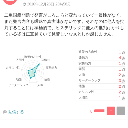
2016年12月28日 23時58分
二重国籍問題で発言がころころと変わっていて一貫性がなく、
また発言内容も曖昧で真実味がないです。それなのに他人を批
判することには積極的で、ヒステリックに他人の批判ばかりし
ている姿は正直見ていて見苦しいなぁとしか感じません。
政策の方向性
1
点
発信力
4
点
実務能力
1
点
頭脳
1
点
人脈
2
点
リーダーシップ
3
点
地盤
2
点
カリスマ性
2
点
人間性
1
点
8
+
-
返信する
%
100%
Complete
Complete