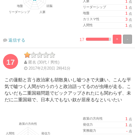
人脈
1
点
リーダーシップ
1
点
地盤
1
点
カリスマ性
3
点
人間性
1
点
17
+
-
返信する
%
100%
Complete
Complete
17
匿名 (30代 / 男性)
2017年2月20日 2時41分
この蓮舫と言う政治家も胡散臭いし嘘つきで大嫌い。こんな平
気で嘘つく人間がのうのうと政治語ってるのが虫唾が走る。こ
ないだも二重国籍問題でピックアップされたにも関わらず、未
だに二重国籍で、日本人でもない奴が居座るなといいたい
政策の方向性
1
点
発信力
1
点
実務能力
-
点