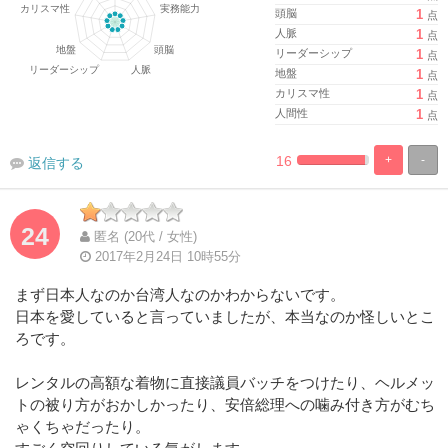
頭脳
1
点
人脈
1
点
リーダーシップ
1
点
地盤
1
点
カリスマ性
1
点
人間性
1
点
16
+
-
返信する
%
100%
Complete
Complete
24
匿名 (20代 / 女性)
2017年2月24日 10時55分
まず日本人なのか台湾人なのかわからないです。
日本を愛していると言っていましたが、本当なのか怪しいとこ
ろです。
レンタルの高額な着物に直接議員バッチをつけたり、ヘルメッ
トの被り方がおかしかったり、安倍総理への噛み付き方がむち
ゃくちゃだったり。