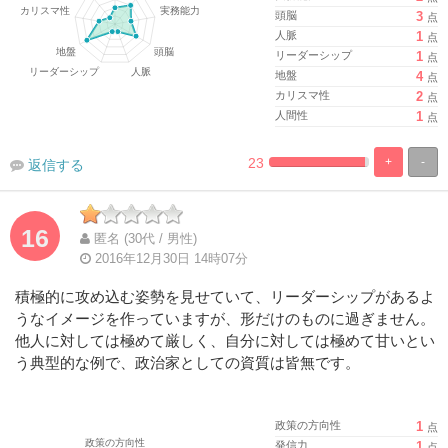
頭脳
3
点
人脈
1
点
リーダーシップ
1
点
地盤
4
点
カリスマ性
2
点
人間性
1
点
23
+
-
返信する
%
100%
Complete
Complete
16
匿名 (30代 / 男性)
2016年12月30日 14時07分
積極的に攻め込む姿勢を見せていて、リーダーシップがあるよ
うなイメージを作っていますが、形だけのものに過ぎません。
他人に対しては極めて厳しく、自分に対しては極めて甘いとい
う典型的な例で、政治家としての資質は皆無です。
政策の方向性
1
点
発信力
1
点