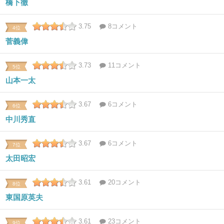
橋下徹
3.75
8コメント
4位
菅義偉
3.73
11コメント
5位
山本一太
3.67
6コメント
6位
中川秀直
3.67
6コメント
7位
太田昭宏
3.61
20コメント
8位
東国原英夫
3.61
23コメント
9位