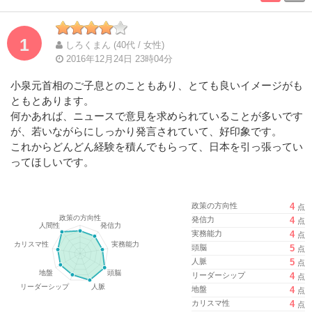
Complete
Complete
1
しろくまん (40代 / 女性)
2016年12月24日 23時04分
小泉元首相のご子息とのこともあり、とても良いイメージがも
ともとあります。
何かあれば、ニュースで意見を求められていることが多いです
が、若いながらにしっかり発言されていて、好印象です。
これからどんどん経験を積んでもらって、日本を引っ張ってい
ってほしいです。
政策の方向性
4
点
発信力
4
点
実務能力
4
点
頭脳
5
点
人脈
5
点
リーダーシップ
4
点
地盤
4
点
カリスマ性
4
点