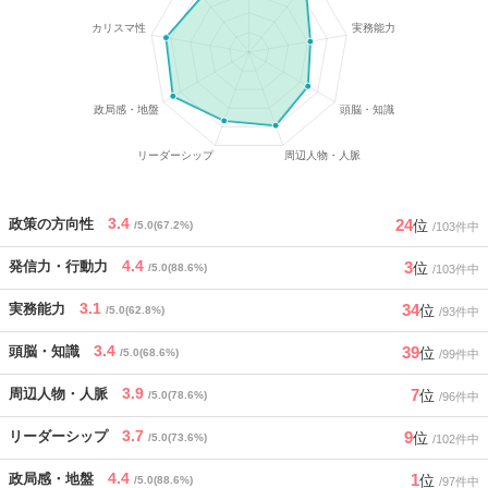
3.4
24
政策の方向性
位
/5.0(67.2%)
/103件中
4.4
3
発信力・行動力
位
/5.0(88.6%)
/103件中
3.1
34
実務能力
位
/5.0(62.8%)
/93件中
3.4
39
頭脳・知識
位
/5.0(68.6%)
/99件中
3.9
7
周辺人物・人脈
位
/5.0(78.6%)
/96件中
3.7
9
リーダーシップ
位
/5.0(73.6%)
/102件中
4.4
1
政局感・地盤
位
/5.0(88.6%)
/97件中