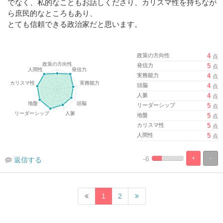
でなく、私的なこともお話しくださり、カリスマ性を持ちなが
ら庶民的なところもあり、
とても信頼できる政治家だと思います。
政策の方向性
4
点
発信力
5
点
実務能力
4
点
頭脳
4
点
人脈
4
点
リーダーシップ
5
点
地盤
5
点
カリスマ性
5
点
人間性
5
点
-6
+
-
返信する
%
100%
Complete
Complete
1
2