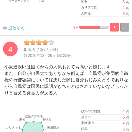
地盤
3
点
カリスマ性
4
点
人間性
5
点
19
+
-
返信する
%
100%
Complete
Complete
4
匿名 (10代 / 男性)
2016年12月29日 5時23分
小泉進次郎は国民からの人気もとても高いと感じます。
また、自分が自民党でありながら例えば、自民党が集団的自衛
権の行使容認について採決した際に自分もじみんとうでありな
がら自民党は国民に説明がきちんとはされていないなどしっか
りと言える発言力がある人
政策の方向性
4
点
発信力
5
点
実務能力
4
点
頭脳
3
点