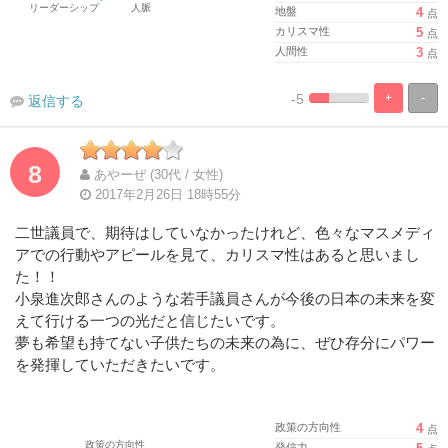
地盤
4
点
カリスマ性
5
点
人間性
3
点
-5
+
-
返信する
%
100%
Complete
Complete
8
あやーぜ (30代 / 女性)
2017年2月26日 18時55分
二世議員で、期待はしていなかったけれど、色々なマスメディ
アでの行動やアピールを見て、カリスマ性はあると思いまし
た！！
小泉進次郎さんのような若手議員さんが今後の日本の未来を変
えて行ける一つの光だと信じたいです。
夢も希望も持てない子供たちの未来の為に、ぜひ存分にパワー
を発揮していただきたいです。
政策の方向性
4
点
発信力