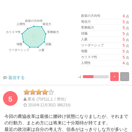
政策の方向性
4
点
発信力
5
点
実務能力
5
点
頭脳
5
点
人脈
5
点
リーダーシップ
5
点
地盤
5
点
カリスマ性
5
点
人間性
4
点
-4
+
-
返信する
%
100%
Complete
Complete
5
匿名 (70代以上 / 男性)
2016年12月30日 9時23分
今回の農協改革は最後に腰砕け状態になりましたが、それまで
の行動力、まとめ方には将来に十分期待が持てます。
最近の政治家は自分の考え方、信条がはっきりしな方が多いと