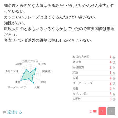
知名度と表面的な人気はあるみたいだけどいかんせん実力が伴
っていない。
カッコいいフレーズは出てくるんだけど中身がない。
知性がない。
環境大臣のときもいろいろやらかしていたので重要閣僚は無理
だろう。
客寄せパンダ以外の役割は担わせるべきじゃない。
政策の方向性
1
点
発信力
4
点
実務能力
2
点
頭脳
1
点
人脈
4
点
リーダーシップ
2
点
地盤
5
点
カリスマ性
3
点
人間性
3
点
2
+
-
返信する
%
100%
Complete
Complete