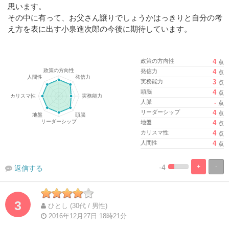
思います。
その中に有って、お父さん譲りでしょうかはっきりと自分の考
え方を表に出す小泉進次郎の今後に期待しています。
政策の方向性
4
点
発信力
4
点
実務能力
3
点
頭脳
4
点
人脈
-
点
リーダーシップ
4
点
地盤
4
点
カリスマ性
4
点
人間性
4
点
-4
+
-
返信する
%
100%
Complete
Complete
3
ひとし (30代 / 男性)
2016年12月27日 18時21分