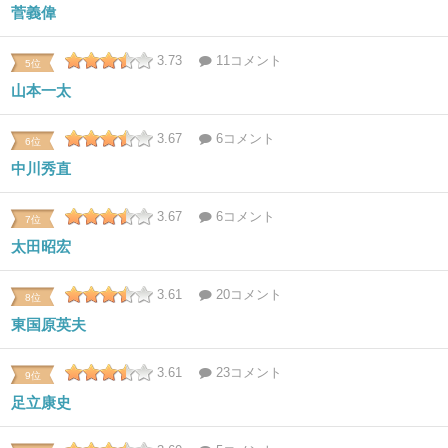
菅義偉
3.73
11コメント
5位
山本一太
3.67
6コメント
6位
中川秀直
3.67
6コメント
7位
太田昭宏
3.61
20コメント
8位
東国原英夫
3.61
23コメント
9位
足立康史