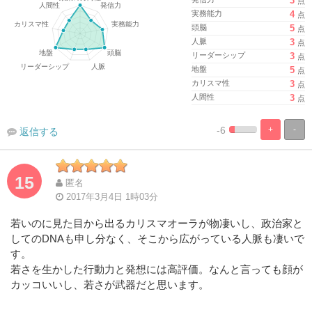
3
点
実務能力
4
点
頭脳
5
点
人脈
3
点
リーダーシップ
3
点
地盤
5
点
カリスマ性
3
点
人間性
3
点
-6
+
-
返信する
%
100%
Complete
Complete
15
匿名
2017年3月4日 1時03分
若いのに見た目から出るカリスマオーラが物凄いし、政治家と
してのDNAも申し分なく、そこから広がっている人脈も凄いで
す。
若さを生かした行動力と発想には高評価。なんと言っても顔が
カッコいいし、若さが武器だと思います。