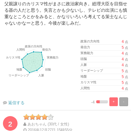
父親譲りのカリスマ性がまさに政治家向き。総理大臣を目指せ
る器の人だと思う。失言とかも少ないし、テレビの出演にも慎
重なところとかをみると、かなりいろいろ考えてる策士なんじ
ゃないかなーと思う。今後が楽しみだ。
政策の方向性
4
点
発信力
5
点
実務能力
4
点
頭脳
4
点
人脈
4
点
リーダーシップ
5
点
地盤
5
点
カリスマ性
5
点
人間性
4
点
-4
+
-
返信する
%
100%
Complete
Complete
2
あおちゃん (30代 / 女性)
2016年12月27日 15時55分