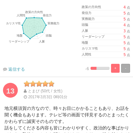
政策の方向性
4
点
発信力
5
点
実務能力
5
点
頭脳
4
点
人脈
3
点
リーダーシップ
5
点
地盤
5
点
カリスマ性
5
点
人間性
5
点
-6
+
-
返信する
%
100%
Complete
Complete
13
とまぴ (50代 / 女性)
2017年3月3日 0時01分
地元横須賀の方なので、時々お目にかかることもあり、お話を
聞く機会もあります。テレビ等の画面で拝見するのとまったく
かわらずに誠実そのものです。
話をしてくださる内容も皆にわかりやすく、政治的な事ばかり