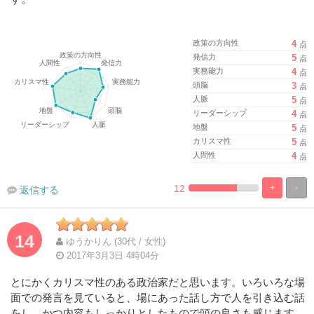
政策の方向性
4
点
発信力
5
点
実務能力
4
点
頭脳
3
点
人脈
5
点
リーダーシップ
4
点
地盤
5
点
カリスマ性
5
点
人間性
4
点
12
+
-
返信する
%
100%
Complete
Complete
14
ゆうかりん (30代 / 女性)
2017年3月3日 4時04分
とにかくカリスマ性のある政治家だと思います。いろいろな場
面での発言を見ていると、場にあった話し方で人を引き込む話
をし、かつ内容もしっかりとしたもので頭の良さも感じます。