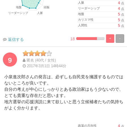
人脈
4
点
リーダーシップ
4
点
地盤
5
点
カリスマ性
5
点
人間性
5
点
18
+
-
返信する
%
100%
Complete
Complete
9
匿名 (40代 / 女性)
2017年3月1日 14時44分
小泉進次郎さんの発言は、必ずしも自民党を擁護するものでは
ないところが良いです。
自分の考えが中心にしっかりとある政治家はもう少ないので、
とても貴重な存在だと思います。
地方選挙の応援演説に来て欲しいと思う立候補者たちの気持ち
がよく分かります。
政策の方向性
4
点