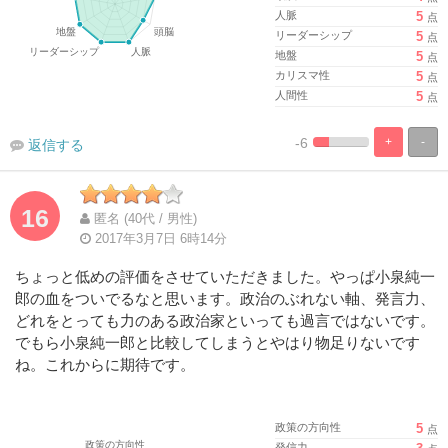
人脈
5
点
リーダーシップ
5
点
地盤
5
点
カリスマ性
5
点
人間性
5
点
-6
+
-
返信する
%
100%
Complete
Complete
16
匿名 (40代 / 男性)
2017年3月7日 6時14分
ちょっと低めの評価をさせていただきました。やっぱ小泉純一
郎の血をついでるなと思います。政治のぶれない軸、発言力、
どれをとっても力のある政治家といっても過言ではないです。
でもら小泉純一郎と比較してしまうとやはり物足りないです
ね。これからに期待です。
政策の方向性
5
点
発信力