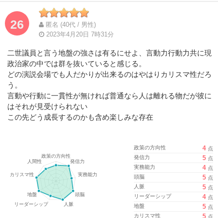
26
匿名 (40代 / 男性)
2023年4月20日 7時31分
二世議員と言う地盤の強さは有るにせよ、言動力行動力共に現
政治家の中では群を抜いていると感じる。
どの演説会場でも人だかりが出来るのはやはりカリスマ性だろ
う。
言動や行動に一貫性が無ければ普通なら人は離れる物だが彼に
はそれが見受けられない
この先どう成長するのかも含め楽しみな存在
政策の方向性
4
点
発信力
5
点
実務能力
4
点
頭脳
5
点
人脈
5
点
リーダーシップ
4
点
地盤
5
点
カリスマ性
5
点