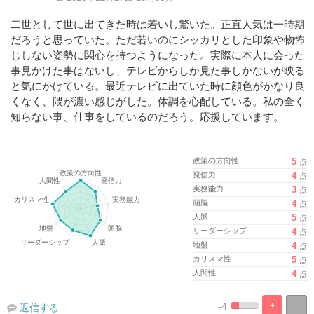
二世として世に出てきた時は若いし驚いた。正直人気は一時期
だろうと思っていた。ただ若いのにシッカリとした印象や物怖
じしない姿勢に関心を持つようになった。実際に本人に会った
事見かけた事はないし、テレビからしか見た事しかないが映る
と気にかけている。最近テレビに出ていた時に顔色がかなり良
くなく、隈が濃い感じがした。体調を心配している。私の全く
知らない事、仕事をしているのだろう。応援しています。
政策の方向性
5
点
発信力
4
点
実務能力
3
点
頭脳
4
点
人脈
5
点
リーダーシップ
4
点
地盤
4
点
カリスマ性
5
点
人間性
4
点
-4
+
-
返信する
%
100%