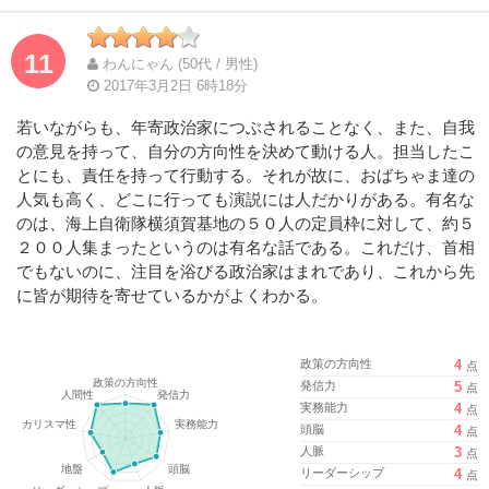
Complete
Complete
11
わんにゃん (50代 / 男性)
2017年3月2日 6時18分
若いながらも、年寄政治家につぶされることなく、また、自我
の意見を持って、自分の方向性を決めて動ける人。担当したこ
とにも、責任を持って行動する。それが故に、おばちゃま達の
人気も高く、どこに行っても演説には人だかりがある。有名な
のは、海上自衛隊横須賀基地の５０人の定員枠に対して、約５
２００人集まったというのは有名な話である。これだけ、首相
でもないのに、注目を浴びる政治家はまれであり、これから先
に皆が期待を寄せているかがよくわかる。
政策の方向性
4
点
発信力
5
点
実務能力
4
点
頭脳
4
点
人脈
3
点
リーダーシップ
4
点