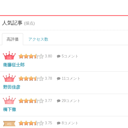
人気記事
(採点)
高評価
アクセス数
3.80
5コメント
1位
衛藤征士郎
3.78
11コメント
2位
野田佳彦
3.77
29コメント
3位
橋下徹
3.75
8コメント
4位