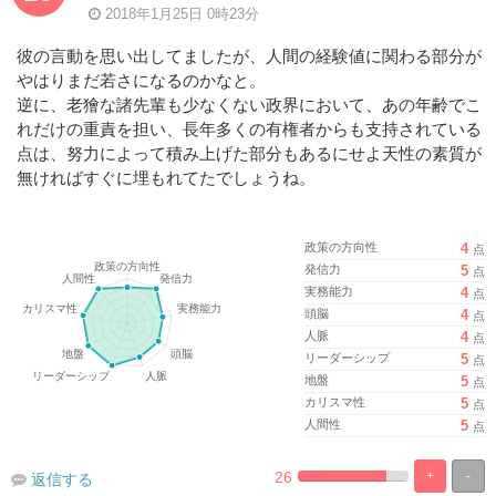
2018年1月25日 0時23分
彼の言動を思い出してましたが、人間の経験値に関わる部分が
やはりまだ若さになるのかなと。
逆に、老獪な諸先輩も少なくない政界において、あの年齢でこ
れだけの重責を担い、長年多くの有権者からも支持されている
点は、努力によって積み上げた部分もあるにせよ天性の素質が
無ければすぐに埋もれてたでしょうね。
政策の方向性
4
点
発信力
5
点
実務能力
4
点
頭脳
4
点
人脈
4
点
リーダーシップ
5
点
地盤
5
点
カリスマ性
5
点
人間性
5
点
26
+
-
返信する
%
100%