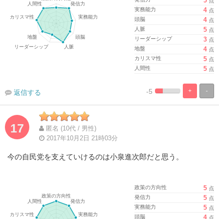
5
点
実務能力
4
点
頭脳
4
点
人脈
5
点
リーダーシップ
3
点
地盤
4
点
カリスマ性
5
点
人間性
5
点
-5
+
-
返信する
%
100%
Complete
Complete
17
匿名 (10代 / 男性)
2017年10月2日 21時03分
今の自民党を支えていけるのは小泉進次郎だと思う。
政策の方向性
5
点
発信力
5
点
実務能力
5
点
頭脳
4
点