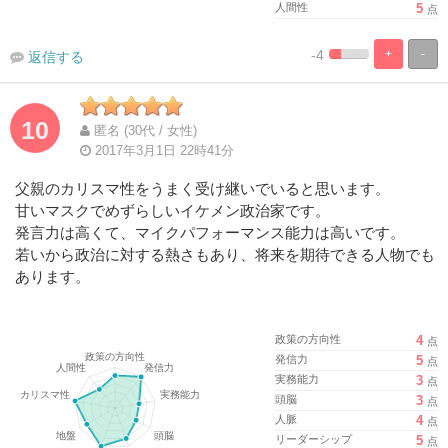
人間性
5
点
-4
+
-
返信する
%
100%
Complete
Complete
10
匿名 (30代 / 女性)
2017年3月1日 22時41分
父親のカリスマ性をうまく受け継いでいると思います。
甘いマスクでめずらしいイケメン政治家です。
発言力は高くて、マイクパフォーマンス能力は高いです。
若いから政治に対する熱さもあり、将来を期待できる人物でも
あります。
政策の方向性
4
点
発信力
5
点
実務能力
3
点
頭脳
3
点
人脈
4
点
リーダーシップ
5
点