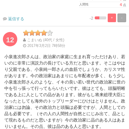
人間性
4
点
-2
+
-
返信する
%
100%
Complete
Complete
12
こまいぬ (40代 / 女性)
2017年3月2日 7時58分
小泉進次郎さんは、政治家の家庭に生まれ育っただけあり、若
いのに非常に演説力の長けている方だと思います。そこはやは
り父親である、小泉純一郎さんの血筋でしょうか、カリスマ性
があります。今の政治家はあまりにも年配者が多く、もう少し
小泉進次郎さんのような、イキの良い若い世代の政治家に世の
中を引っ張って行ってもらいたいです。彼はとても、頭脳明晰
である上に人としての品があります。彼がもし将来総理大臣に
なったとしても海外のトップリーダーにひけはとりません。政
治家には勿論、その政治力と頭脳は必要ですが、人間としての
品も必要です。（その人の人間性が自然とにじみ出て、品とし
て現れるものだと思いますが）今の政治家に品のある人はあま
りいません。その点、彼は品のある人と思います。