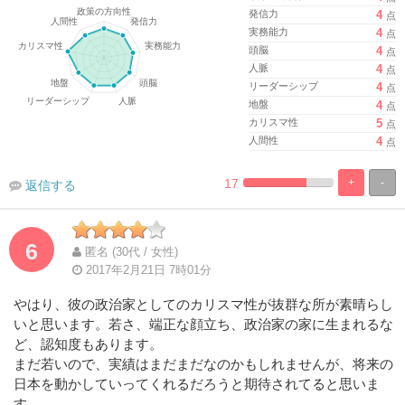
発信力
4
点
実務能力
4
点
頭脳
4
点
人脈
4
点
リーダーシップ
4
点
地盤
4
点
カリスマ性
5
点
人間性
4
点
17
+
-
返信する
%
100%
Complete
Complete
6
匿名 (30代 / 女性)
2017年2月21日 7時01分
やはり、彼の政治家としてのカリスマ性が抜群な所が素晴らし
いと思います。若さ、端正な顔立ち、政治家の家に生まれるな
ど、認知度もあります。
まだ若いので、実績はまだまだなのかもしれませんが、将来の
日本を動かしていってくれるだろうと期待されてると思いま
す。