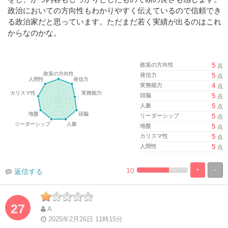
政治においての方向性もわかりやすく伝えているので信頼でき
る政治家だと思っています。ただまだ若く実績が出るのはこれ
からなのかな。
政策の方向性
5
点
発信力
5
点
実務能力
4
点
頭脳
5
点
人脈
5
点
リーダーシップ
5
点
地盤
5
点
カリスマ性
5
点
人間性
5
点
10
+
-
返信する
%
100%
Complete
Complete
27
A
2025年2月26日 11時15分