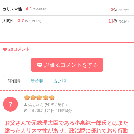
4.3
2
カリスマ性
位
/5.0(85%)
/102件中
3.7
13
人間性
位
/5.0(73.6%)
/102件中
28コメント
評価＆コメントをする
評価順
新着順
古い順
7
浜ちゃん (50代 / 男性)
2017年2月21日 10時14分
お父さんで元総理大臣である小泉純一郎氏とはまた
違ったカリスマ性があり、政治観に優れており行動